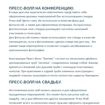
ПРЕСС-ВОЛЛ НА КОНФЕРЕНЦИЮ.
В наши дни уже практически невозможно представить себе
оформление деловых мероприятий без использования стендов
Press-wall (фото-стен). Их используют в качестве фона для
фотосессий, а также для оформления интерьера. На красочных
фотополотнах этих стендов размещают логотипы компаний
участников и спонсоров.
Для фотосессий можно также использовать эти стенды в качестве
тантамарески, если в фотопанелях сделать отверстия для лиц . Это
оживит ваше мероприятие и позволит создать незабываемые и
оригинальные фотографии.
Конструкция Пресс-Волл "Тритикс" состоит из нескольких двойных
хромированных труб "лесенка", соединенных между собой. Баннер
крепится к ближней или дальней трубе с помощью пластиковых
хомутов. При креплении к задней трубе элементы конструкции с
лицевой стороны оказываются почти полностью закрыты баннером.
ПРЕСС-ВОЛЛ НА СВАДЬБУ.
Изготовление press wall можно заказать и для оформления
праздничных мероприятий. Это может быть как press wall на
свадьбу, так и для юбилея или других праздников. Press Wall
позволяет всего за несколько минут красиво оформить праздничное