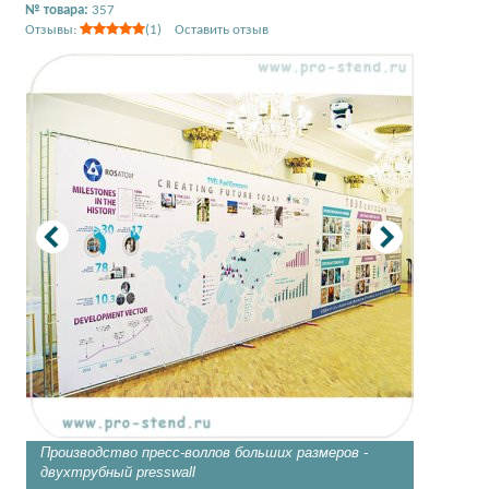
№ товара:
357
Отзывы:
(1) Оставить отзыв
Производство пресс-воллов больших размеров -
Стенд p
двухтрубный presswall
4,5х3 м