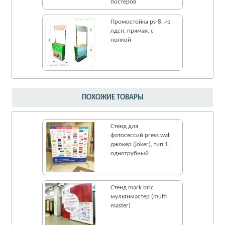
постеров
Промостойка ps-8, из
лдсп, прямая, с
полкой
ПОХОЖИЕ ТОВАРЫ
Стенд для
фотосессий press wall
джокер (joker), тип 1,
однотрубный
Стенд mark bric
мультимастер (multi
master)