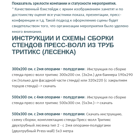
Показатель зрелости компании и статусности мероприятия.
* Качественный бэкстейдж с ярким изображением заметят и по
достоинству оценят все участники показа, презентации, пресс-
конференции и т.д. Такой подход к оформлению сцены будет
свидетельством того, что организации мероприятия было уделено
много внимания.
ИНСТРУКЦИИ И СХЕМЫ СБОРКИ
СТЕНДОВ ПРЕСС-ВОЛЛ ИЗ ТРУБ
ТРИТИКС (ЛЕСЕНКА)
300х200 см. с 2мя опорами - полудугами
:
Инструкция по сборке
стенда пресс-волл тритикс 300х200 см. (3х2м.) для баннера 190х290
см.(только для фасадной части стенда) или 320х220 (с закрытием
торцов стенда)--> скачать
500х300 см. с 4мя опорами - полудугами
:
Инструкция по сборке
стенда пресс-волл тритикс 500х300 см. (5х3м.)--> скачать
500х300 см. с 2мя опорами - полудугами
:
Скачать инструкцию,
схему сборки, комплектацию стенда Пресс-волл Тритикс
двухтрубный лесенка тип 2 - с 2мя опорами-полудугами
(двухтрубный Press-wall) 5х3 метра