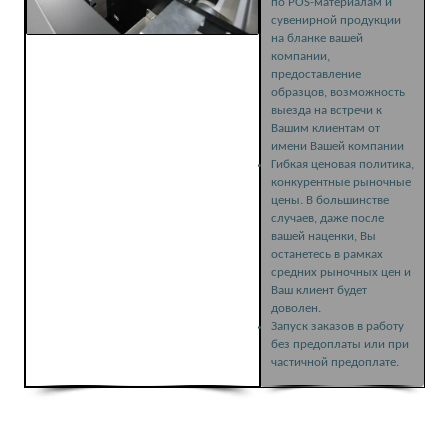
по POS-материалам и
сувенирной продукции
на бланке вашей
компании,
предоставление
образцов, возможность
выезда на встречи к
Вашим клиентам от
имени Вашей компании
Гибкая ценовая политика,
конкурентные рыночные
цены. В большинстве
случаев, даже после
вашей наценки, Вы
останетесь в рамках
средних рыночных цен и
Ваш клиент будет
доволен.
Запуск заказов в работу
без предоплаты или при
частичной предоплате.