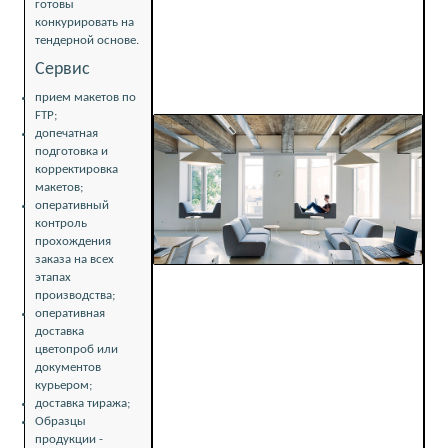
готовы
конкурировать на
тендерной основе.
Сервис
прием макетов по
FTP;
допечатная
подготовка и
корректировка
макетов;
оперативный
контроль
прохождения
заказа на всех
этапах
производства;
оперативная
доставка
цветопроб или
документов
курьером;
доставка тиража;
Образцы
продукции -