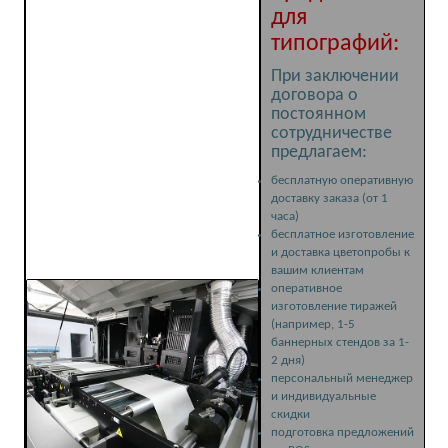
для
типографий:
При заключении
договора о
постоянном
сотрудничестве
предлагаем:
бесплатную оперативную
доставку заказа (от 1
часа)
бесплатное изготовление
и доставка цветопробы к
вашим клиентам
оперативное
изготовление тиражей
(например, 1-5
баннерных стендов за 1-
2 дня)
персональный менеджер
и индивидуальные
скидки
подготовка предложений