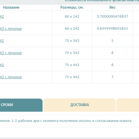
Стоимость мобильного флагштока П
Название
Размеры, см.
Вес
242
60 x 242
3.7000000476837
42 с печатью
60 x 242
4.6999998092651
342
75 x 342
5
42 с печатью
75 x 342
6
442
75 x 442
6
42 с печатью
75 x 442
7
СРОКИ
ДОСТАВКА
вления: 1-2 рабочих дня с момента получения оплаты и согласование макета.