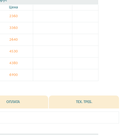
арус
Цена
2360
3360
2640
4530
4380
6900
ОПЛАТА
ТЕХ. ТРЕБ.