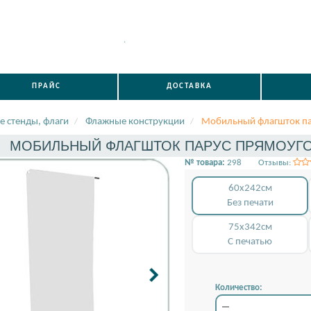
.
ПРАЙС
ДОСТАВКА
е стенды, флаги
Флажные конструкции
Мобильный флагшток п
МОБИЛЬНЫЙ ФЛАГШТОК ПАРУС ПРЯМОУГОЛ
№ товара:
298
Отзывы:
60x242см
Без печати
75x342см
С печатью
Количество: