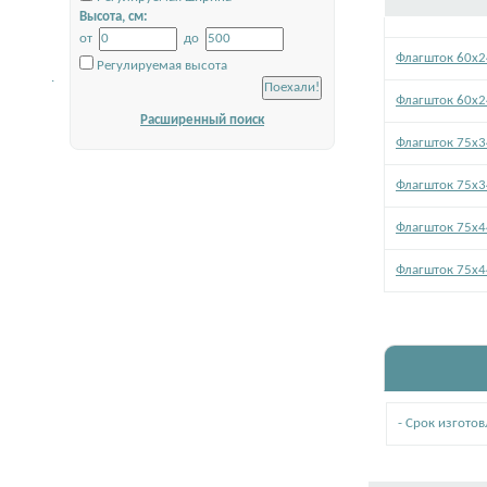
Высота, см:
от
до
Флагшток 60х
Регулируемая высота
.
Флагшток 60х2
Расширенный поиск
Флагшток 75х
Флагшток 75х3
Флагшток 75х
Флагшток 75х4
- Срок изгото