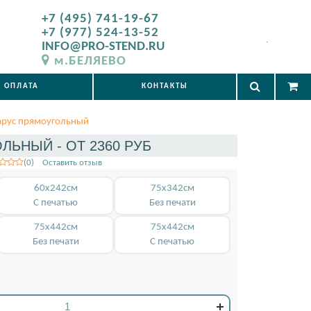
+7 (495) 741-19-67
+7 (977) 524-13-52
.
INFO@PRO-STEND.RU
м.БЕЛЯЕВО
ОПЛАТА
КОНТАКТЫ
арус прямоугольный
ЬНЫЙ - ОТ 2360 РУБ
(0) Оставить отзыв
60x242см
75x342см
С печатью
Без печати
75x442см
75x442см
Без печати
С печатью