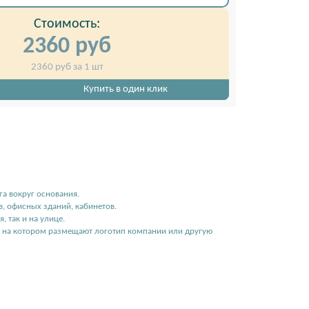
Стоимость:
2360
руб
2360
руб за 1 шт
Купить в один клик
ицы
черная металлическая крестовина для фла
а вокруг основания.
, офисных зданий, кабинетов.
 так и на улице.
, на котором размещают логотип компании или другую