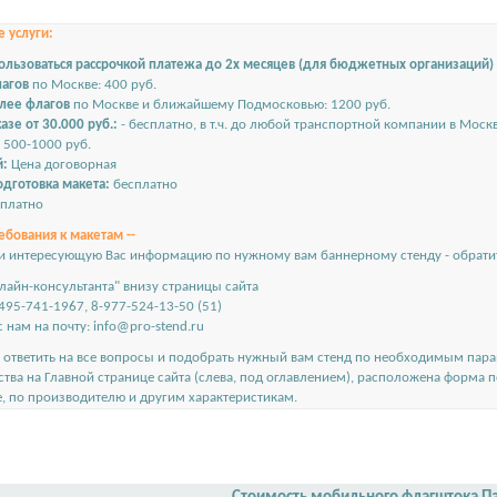
 услуги:
ользоваться рассрочкой платежа до 2х месяцев (для бюджетных организаций)
лагов
по Москве: 400 руб.
олее флагов
по Москве и ближайшему Подмосковью: 1200 руб.
азе от 30.000 руб.:
- бесплатно, в т.ч. до любой транспортной компании в Моск
500-1000 руб.
й:
Цена договорная
дготовка макета:
бесплатно
платно
ебования к макетам --
и интересующую Вас информацию по нужному вам баннерному стенду - обратит
лайн-консультанта" внизу страницы сайта
495-741-1967, 8-977-524-13-50 (51)
 нам на почту:
info@pro-stend.ru
ответить на все вопросы и подобрать нужный вам стенд по необходимым пар
ства на
Главной странице сайта
(слева, под оглавлением), расположена форма 
е, по производителю и другим характеристикам.