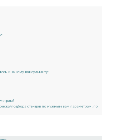
ве
есь к нашему консультанту:
аметрам!
поиска/подбора стендов по нужным вам параметрам: по