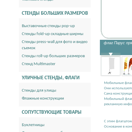
СТЕНДЫ БОЛЬШИХ РАЗМЕРОВ
Выставочные стенды pop-up
Стенды fold-up складные ширмы
Стенды press-wall для фото и видео
флаг Парус пр
съемок
Стенды roll-up больших размеров
Стенд Multimaster
УЛИЧНЫЕ СТЕНДЫ, ФЛАГИ
Мобильные флаж
Они используютс
Стенды для улицы
Сама конструкци
Флажные конструкции
Мобильный флагш
рекламную инф
СОПУТСТВУЮЩИЕ ТОВАРЫ
С этим флагшток
Буклетницы
Основание в ком